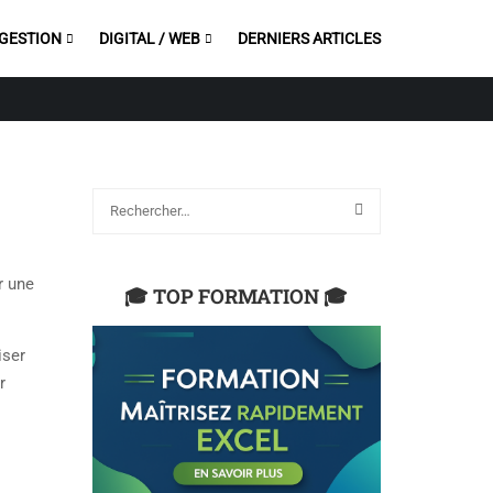
 GESTION
DIGITAL / WEB
DERNIERS ARTICLES
r une
🎓 TOP FORMATION 🎓
iser
r