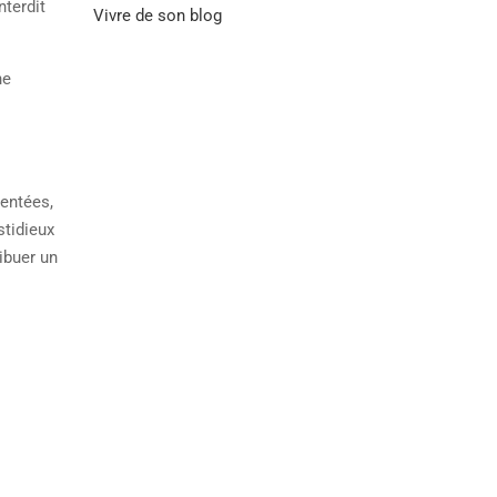
nterdit
Vivre de son blog
ne
entées,
stidieux
ibuer un