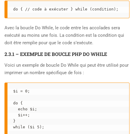
do { // code à exécuter } while (condition);
Avec la boucle Do While, le code entre les accolades sera
exécuté au moins une fois. La condition est la condition qui
doit être remplie pour que le code s’exécute.
2.3.1 – EXEMPLE DE BOUCLE PHP DO WHILE
Voici un exemple de boucle Do While qui peut être utilisé pour
imprimer un nombre spécifique de fois :
$i = 0; 

do { 

  echo $i; 

  $i++; 

} 

while ($i 5); 