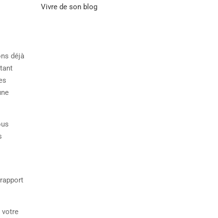
Vivre de son blog
ons déjà
tant
es
une
ous
s
 rapport
 votre