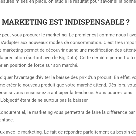
mesures mises en place, on étudie le résultat pour savoir si la bonne
U MARKETING EST INDISPENSABLE ?
e peut vous procurer le marketing. Le premier est comme nous l’av
et s’adapter aux nouveaux modes de consommation. C’est très impor
Le marketing permet de découvrir quand une modification des attent
 la prédiction (surtout avec le Big Data). Cette dernière permettra à 
ver en position de force sur son marché.
diquer l’avantage d’éviter la baisse des prix d’un produit. En effet, v
ême créer le nouveau produit que votre marché attend. Dès lors, vou
erse si vous réussissez à anticiper la tendance. Vous pourrez ainsi
objectif étant de ne surtout pas la baisser.
ncurrentiel, le marketing vous permettra de faire la différence par
antage.
ux avec le marketing. Le fait de répondre parfaitement au besoin de