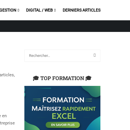
 GESTION
DIGITAL / WEB
DERNIERS ARTICLES
rticles,
🎓 TOP FORMATION 🎓
e en
treprise