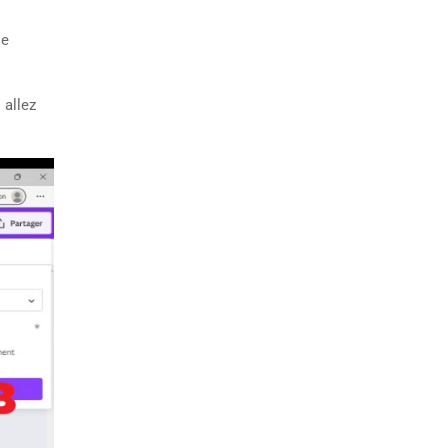
le
 allez