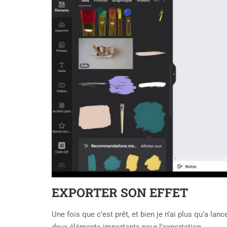
EXPORTER SON EFFET
Une fois que c’est prêt, et bien je n’ai plus qu’a lance
deux éléments importants pour l’exportation.