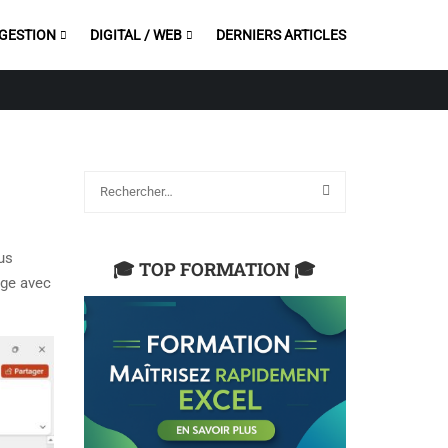
 GESTION
DIGITAL / WEB
DERNIERS ARTICLES
us
🎓 TOP FORMATION 🎓
age avec