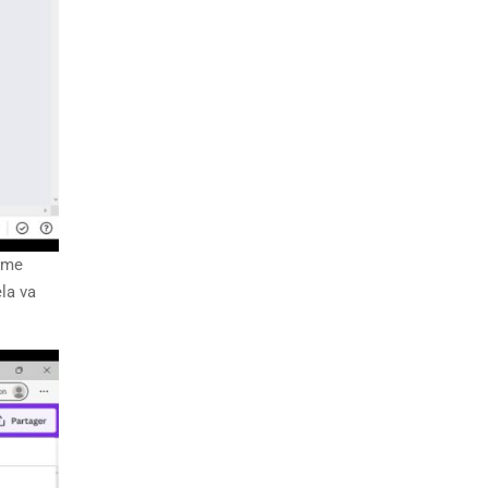
a me
ela va