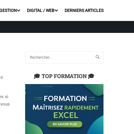
 GESTION
DIGITAL / WEB
DERNIERS ARTICLES
🎓 TOP FORMATION 🎓
os
es si
 vous