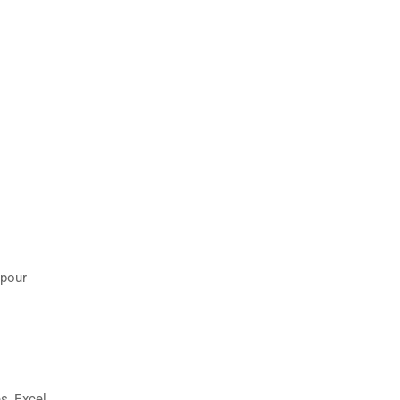
 pour
s, Excel