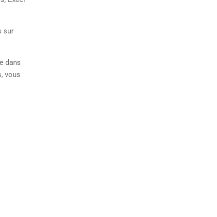
s sur
de dans
s, vous