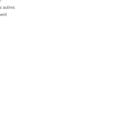
e
s autres
ment