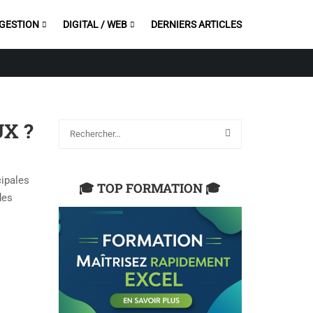
 GESTION
DIGITAL / WEB
DERNIERS ARTICLES
X ?
cipales
🎓 TOP FORMATION 🎓
des