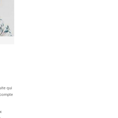
uite qui
e compte
x