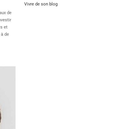
Vivre de son blog
iaux de
nvestir
s et
 à de