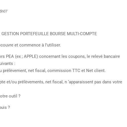
15h07
DÈLE GESTION PORTEFEUILLE BOURSE MULTI-COMPTE
écouvre et commence à l’utiliser.
hors PEA (ex ; APPLE) concernant les coupons, le relevé bancaire
uivants :
ou prélèvement, net fiscal, commission TTC et Net client.
te et/ou prélèvements, net fiscal, n ‘apparaissent pas dans votre
tre outil ?
puis ?