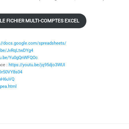
LE FICHIER MULTI-COMPTES EXCEL
://docs.google.com/spreadsheets/
u.be/JvRqLtwDYg4
utu.be/Yu0gQnWFQOc
nce :
https://youtu.be/jq95djo3WUI
MDr50VY8s04
4pH6uVQ
-pea.html