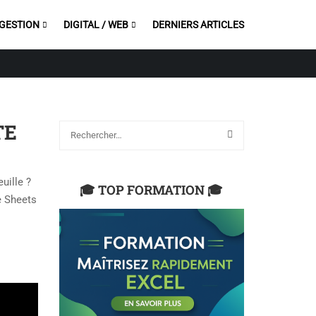
 GESTION
DIGITAL / WEB
DERNIERS ARTICLES
TE
uille ?
🎓 TOP FORMATION 🎓
e Sheets