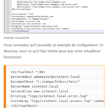
Installer Virtualhost
Vous constatez qu’il possède un exemple de configuration. Ci-
dessous, voici ce qu’il faut rentrer pour que votre virtualhost
fonctionne :
<VirtualHost *:80>

ServerAdmin webmaster@sitetest.local

DocumentRoot "C:/xampp/htdocs/test/"

ServerName sitetest.local

ServerAlias www.sitetest.local

ErrorLog "logs/sitetest.local-error.log"

CustomLog "logs/sitetest.local-access.log" common

</VirtualHost>
