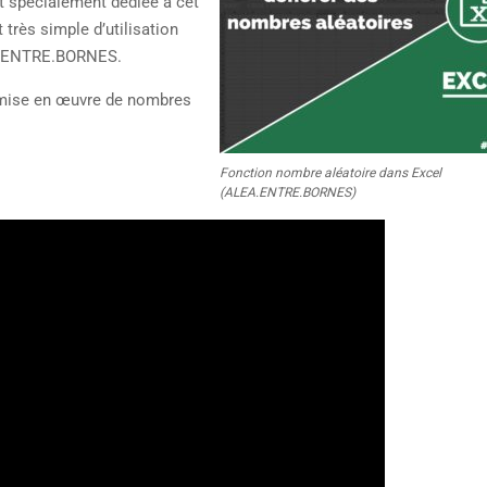
est spécialement dédiée à cet
 très simple d’utilisation
A.ENTRE.BORNES.
 mise en œuvre de nombres
:
Fonction nombre aléatoire dans Excel
(ALEA.ENTRE.BORNES)