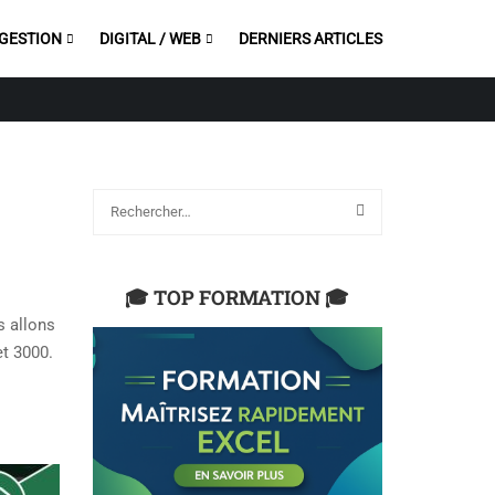
 GESTION
DIGITAL / WEB
DERNIERS ARTICLES
🎓 TOP FORMATION 🎓
s allons
t 3000.