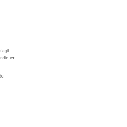
s’agit
indiquer
du