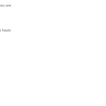
nnez une
us haute