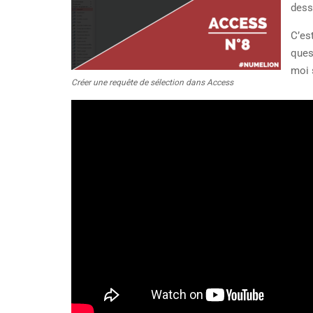
dess
C’es
ques
moi 
Créer une requête de sélection dans Access