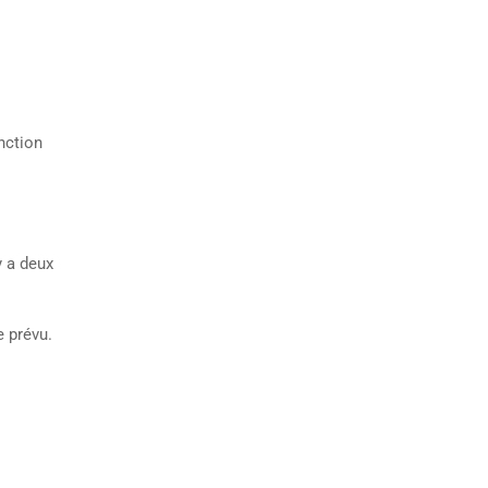
nction
y a deux
e prévu.