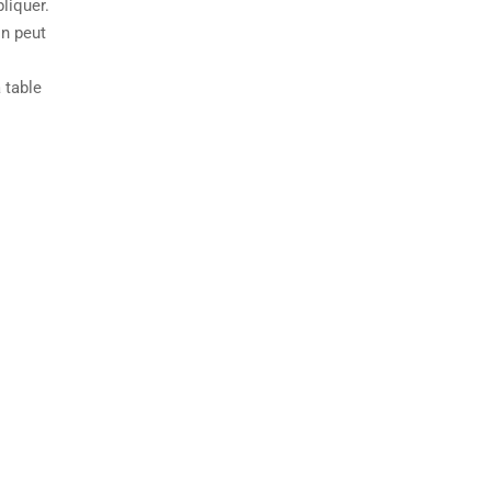
liquer.
on peut
 table