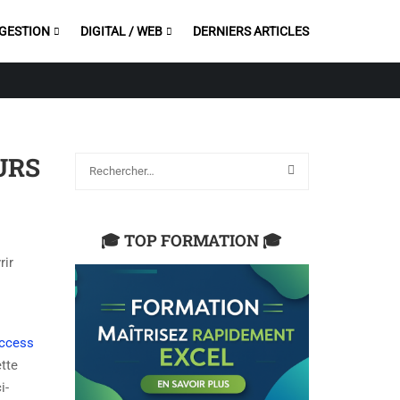
 GESTION
DIGITAL / WEB
DERNIERS ARTICLES
URS
🎓 TOP FORMATION 🎓
rir
ccess
ette
i-